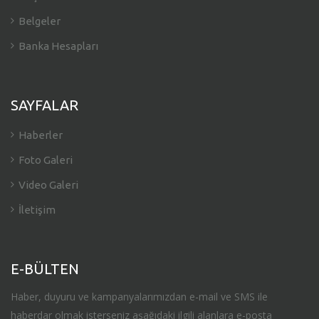
Belgeler
Banka Hesapları
SAYFALAR
Haberler
Foto Galeri
Video Galeri
İletişim
E-BÜLTEN
Haber, duyuru ve kampanyalarımızdan e-mail ve SMS ile
haberdar olmak isterseniz aşağıdaki ilgili alanlara e-posta