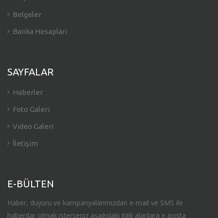
Belgeler
Banka Hesapları
SAYFALAR
Haberler
Foto Galeri
Video Galeri
İletişim
E-BÜLTEN
Haber, duyuru ve kampanyalarımızdan e-mail ve SMS ile
haberdar olmak isterseniz aşağıdaki ilgili alanlara e-posta